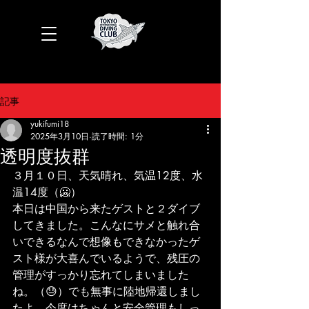
記事
yukifumi18
2025年3月10日
読了時間: 1分
透明度抜群
３月１０日、天気晴れ、気温12度、水
温14度（🥶）
本日は中国から来たゲストと２ダイブ
してきました。こんなにサメと触れ合
いできるなんで想像もできなかったゲ
スト様が大喜んでいるようで、残圧の
管理がすっかり忘れてしまいました
ね。（😓）でも無事に陸地帰還しまし
たよ。今度はちゃんと安全管理もしっ