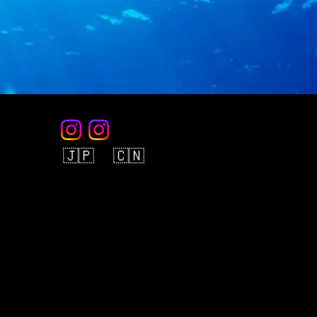
🇯🇵 🇨🇳