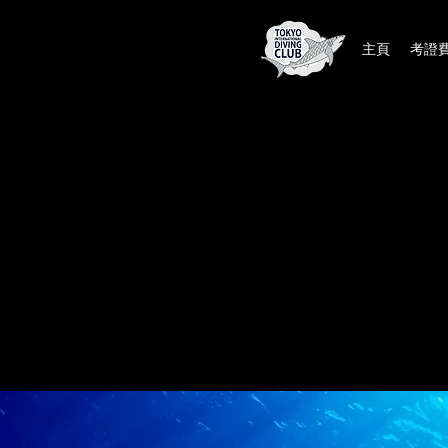
主頁
考證