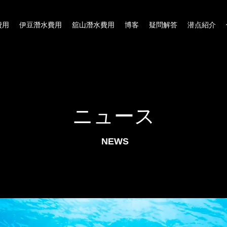
費用
伊豆潛水費用
舘山潛水費用
博客
疑問解答
潜点紹介
ニュース
NEWS